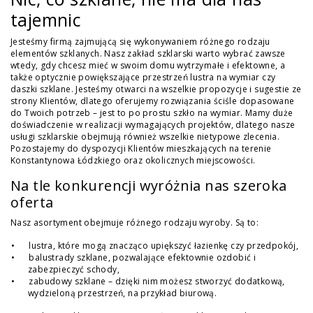
tajemnic
Jesteśmy firmą zajmującą się wykonywaniem różnego rodzaju
elementów szklanych. Nasz zakład szklarski warto wybrać zawsze
wtedy, gdy chcesz mieć w swoim domu wytrzymałe i efektowne, a
także optycznie powiększające przestrzeń lustra na wymiar czy
daszki szklane. Jesteśmy otwarci na wszelkie propozycje i sugestie ze
strony Klientów, dlatego oferujemy rozwiązania ściśle dopasowane
do Twoich potrzeb – jest to po prostu szkło na wymiar. Mamy duże
doświadczenie w realizacji wymagających projektów, dlatego nasze
usługi szklarskie obejmują również wszelkie nietypowe zlecenia.
Pozostajemy do dyspozycji Klientów mieszkających na terenie
Konstantynowa Łódzkiego oraz okolicznych miejscowości.
Na tle konkurencji wyróżnia nas szeroka
oferta
Nasz asortyment obejmuje różnego rodzaju wyroby. Są to:
lustra, które mogą znacząco upiększyć łazienkę czy przedpokój,
balustrady szklane, pozwalające efektownie ozdobić i
zabezpieczyć schody,
zabudowy szklane – dzięki nim możesz stworzyć dodatkową,
wydzieloną przestrzeń, na przykład biurową.