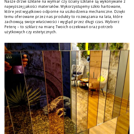
Nasze drzwi szklane na wymiar czy ściany szklane są wykonywane z
najwyższej jakości materiałów. Wykorzystujemy szkło hartowane,
które jest wyjątkowo odporne na uszkodzenia mechaniczne. Dzięki
temu oferowane przez nas produkty to rozwiązania na lata, które
zachowują swoje właściwości i wygląd przez długi czas. Wybierz
Peterę – to szklarz na miarę Twoich oczekiwań oraz potrzeb
użytkowych czy estetycznych.