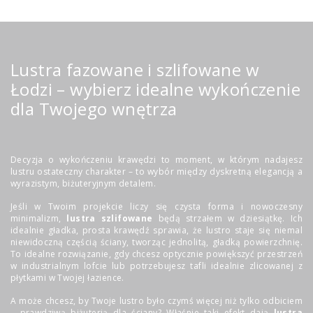
Lustra fazowane i szlifowane w
Łodzi – wybierz idealne wykończenie
dla Twojego wnętrza
Decyzja o wykończeniu krawędzi to moment, w którym nadajesz
lustru ostateczny charakter – to wybór między dyskretną elegancją a
wyrazistym, biżuteryjnym detalem.
Jeśli w Twoim projekcie liczy się czysta forma i nowoczesny
minimalizm,
lustra szlifowane
będą strzałem w dziesiątkę. Ich
idealnie gładka, prosta krawędź sprawia, że lustro staje się niemal
niewidoczną częścią ściany, tworząc jednolitą, gładką powierzchnię.
To idealne rozwiązanie, gdy chcesz optycznie powiększyć przestrzeń
w industrialnym lofcie lub potrzebujesz tafli idealnie zlicowanej z
płytkami w Twojej łazience.
A może chcesz, by Twoje lustro było czymś więcej niż tylko odbiciem
– prawdziwą biżuterią dla ściany? Właśnie taki efekt dają
lustra