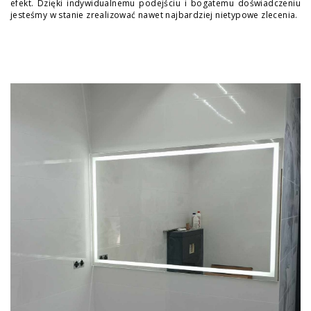
efekt. Dzięki indywidualnemu podejściu i bogatemu doświadczeniu
jesteśmy w stanie zrealizować nawet najbardziej nietypowe zlecenia.